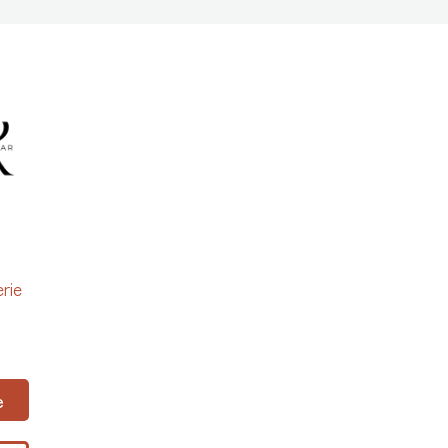
rie
e