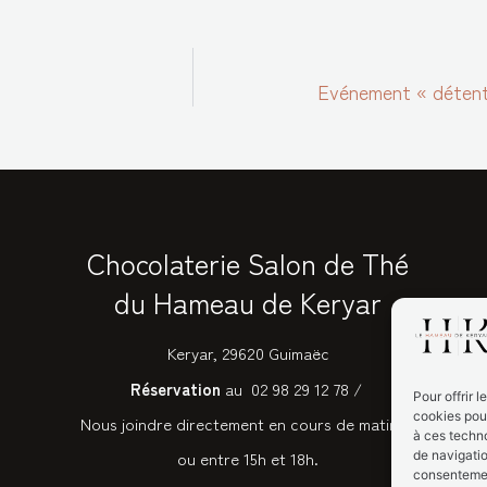
Evénement « détente
Chocolaterie Salon de Thé
du Hameau de Keryar
Keryar, 29620 Guimaëc
Réservation
au 02 98 29 12 78 /
Pour offrir 
cookies pour
Nous joindre directement en cours de matinée
à ces techn
de navigatio
ou entre 15h et 18h.
consentement