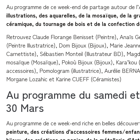
Au programme de ce week-end de partage autour de l’A
illustrations, des aquarelles, de la mosaïque, de la gr
céramique, du tournage de bois et de la confection 
Retrouvez Claude Florange Benisset (Peintre), Anaïs 
(Peintre Illustratrice), Dom Bijoux (Bijoux), Marie Jeann
Carnettiste), Sébastien Monteil (Illustrateur BD), Mag
mosaïque (Mosaïque), Pokoù Bijoux (Bijoux), Kara’kou 
accessoires), Pomologram (illustratrice), Aurélie BERN
Morgane Lozahic et Karine CUEFF (Céramistes)
Au programme du samedi et
30 Mars
Au programme de ce week-end riche en belles découver
peinture, des créations d’accessoires femmes/enfant
bijoux, des créations en papier, de la métallerie d’Ar