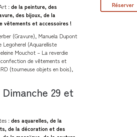
Réserver
rt :
de la peinture, des
avure, des bijoux, de la
de vêtements et accessoires !
Gerber (Gravure), Manuela Dupont
e Legoherel (Aquarelliste
deleine Mouchot – La reverdie
(confection de vêtements et
ARD (tourneuse objets en bois),
 Dimanche 29 et
tes :
des aquarelles, de la
s, de la décoration et des
t, de la mosaïque, de la couture,