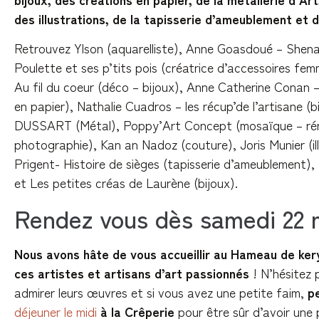
des illustrations, de la tapisserie d’ameublement et 
Retrouvez Ylson (aquarelliste), Anne Goasdoué – Shena
Poulette et ses p’tits pois (créatrice d’accessoires fe
Au fil du coeur (déco – bijoux), Anne Catherine Conan 
en papier), Nathalie Cuadros – les récup’de l’artisane 
DUSSART (Métal), Poppy’Art Concept (mosaïque – rén
photographie), Kan an Nadoz (couture), Joris Munier (ill
Prigent- Histoire de sièges (tapisserie d’ameublement),
et Les petites créas de Laurène (bijoux).
Rendez vous dès samedi 22 m
Nous avons hâte de vous accueillir au Hameau de ker
ces artistes et artisans d’art passionnés
! N’hésitez 
admirer leurs œuvres et si vous avez une petite faim,
p
déjeuner le midi
à la Crêperie
pour être sûr d’avoir une 