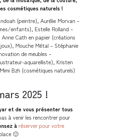
des cosmétiques naturels !
ndoah (peintre), Aurélie Morvan –
mmes/enfants), Estelle Rolland –
– Anne Cath en papier (créations
(bijoux), Mouche Métal – Stéphanie
ovation de meubles –
ustrateur-aquarelliste), Kristen
 Mimi Bzh (cosmétiques naturels)
ars 2025 !
yar et de
vous présenter tous
pas à venir les rencontrer pour
ensez à
réserver pour votre
place 🙂