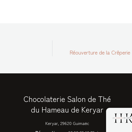
Réouverture de la Crêperie
Chocolaterie Salon de Thé
du Hameau de Keryar
Keryar, 29620 Guimaëc