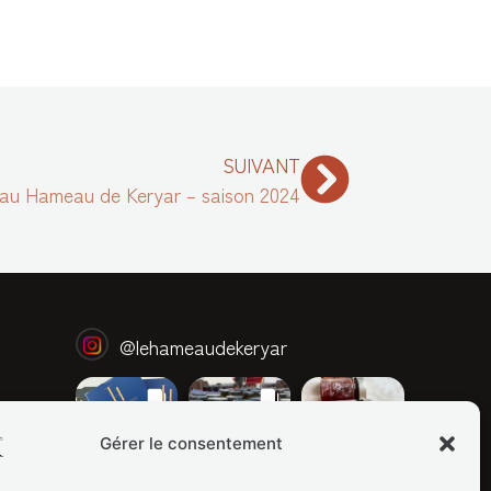
SUIVANT
 au Hameau de Keryar – saison 2024
@
lehameaudekeryar
Gérer le consentement