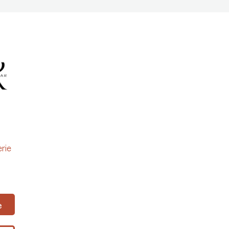
rie
e